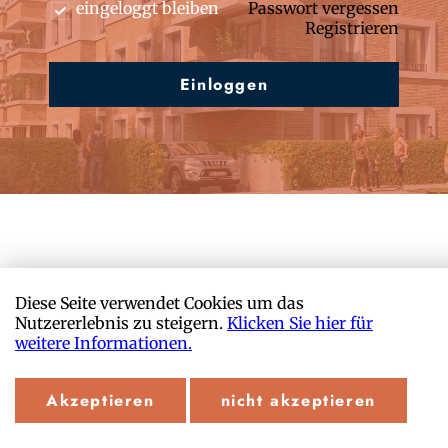
eingeloggt bleiben
Passwort vergessen
Registrieren
Einloggen
Diese Seite verwendet Cookies um das
Nutzererlebnis zu steigern.
Klicken Sie hier für
weitere Informationen.
Copyright 2026 Paule Panke
Datenschutz
Impressum
Akzeptieren
nicht akzeptieren
Durch: Neubau Office